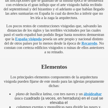
las inscripciones que se guardan de la misma época se demuestra
con evidencia el gran influjo que el arte visigodo había recibido
del septentrional y del bizantino y el adelanto a que habían llegado
las artes suntuarias en España lo cual da derecho a inferir que no
les iría a la zaga la arquitectura.
Los pocos restos de construcciones visigodas que, salvando las
distancias de los siglos y las terribles vicisitudes por las cuales
pasó el suelo español han podido llegar hasta nosotros demuestran
que la
España visigoda
poseía un arte propio y nacional distinto
del de otros países por lo menos desde la época de
Recaredo
. No
constan con certeza edificios visigodos o ruinas de ellos anteriores
a su reinado.
Elementos
Los principales elementos componentes de la arquitectura
visigoda pueden fijarse de este modo para las iglesias propiamente
dichas:
plano de basílica latina
, con tres naves y un
ábside
altar
único
cuadrado (a veces, en herradura) en el cual se
elevaba el
columnas
exentas y monolíticas para dividir las naves y,