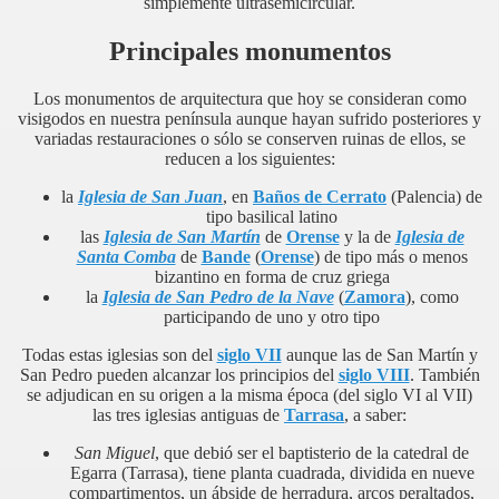
simplemente ultrasemicircular.
Principales monumentos
Los monumentos de arquitectura que hoy se consideran como
visigodos en nuestra península aunque hayan sufrido posteriores y
variadas restauraciones o sólo se conserven ruinas de ellos, se
reducen a los siguientes:
la
Iglesia de San Juan
, en
Baños de Cerrato
(Palencia) de
tipo basilical latino
las
Iglesia de San Martín
de
Orense
y la de
Iglesia de
Santa Comba
de
Bande
(
Orense
) de tipo más o menos
bizantino en forma de cruz griega
la
Iglesia de San Pedro de la Nave
(
Zamora
), como
participando de uno y otro tipo
Todas estas iglesias son del
siglo VII
aunque las de San Martín y
San Pedro pueden alcanzar los principios del
siglo VIII
. También
se adjudican en su origen a la misma época (del siglo VI al VII)
las tres iglesias antiguas de
Tarrasa
, a saber:
San Miguel
, que debió ser el baptisterio de la catedral de
Egarra (Tarrasa), tiene planta cuadrada, dividida en nueve
compartimentos, un ábside de herradura, arcos peraltados,