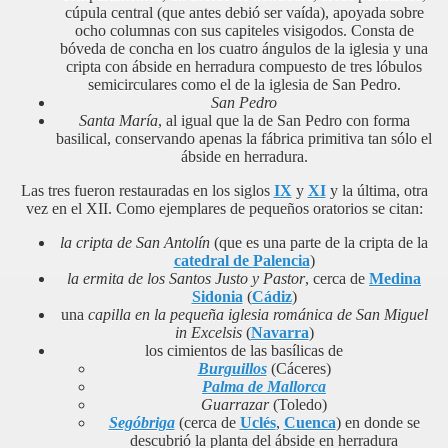
cúpula central (que antes debió ser vaída), apoyada sobre
ocho columnas con sus capiteles visigodos. Consta de
bóveda de concha en los cuatro ángulos de la iglesia y una
cripta con ábside en herradura compuesto de tres lóbulos
semicirculares como el de la iglesia de San Pedro.
San Pedro
Santa María
, al igual que la de San Pedro con forma
basilical, conservando apenas la fábrica primitiva tan sólo el
ábside en herradura.
Las tres fueron restauradas en los siglos
IX
y
XI
y la última, otra
vez en el XII. Como ejemplares de pequeños oratorios se citan:
la cripta de San Antolín
(que es una parte de la cripta de la
catedral de Palencia
)
la ermita de los Santos Justo y Pastor
, cerca de
Medina
Sidonia
(
Cádiz
)
una
capilla en la pequeña iglesia románica de San Miguel
in Excelsis
(
Navarra
)
los cimientos de las basílicas de
Burguillos
(Cáceres)
Palma de Mallorca
Guarrazar
(Toledo)
Segóbriga
(cerca de
Uclés
,
Cuenca
) en donde se
descubrió la planta del ábside en herradura