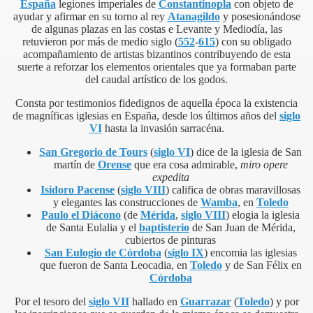
España
legiones imperiales de
Constantinopla
con objeto de
ayudar y afirmar en su torno al rey
Atanagildo
y posesionándose
de algunas plazas en las costas e Levante y Mediodía, las
retuvieron por más de medio siglo (
552
-
615
) con su obligado
acompañamiento de artistas bizantinos contribuyendo de esta
suerte a reforzar los elementos orientales que ya formaban parte
del caudal artístico de los godos.
Consta por testimonios fidedignos de aquella época la existencia
de magníficas iglesias en España, desde los últimos años del
siglo
VI
hasta la invasión sarracéna.
San Gregorio de Tours
(
siglo VI
) dice de la iglesia de San
martín de
Orense
que era cosa admirable,
miro opere
expedita
Isidoro Pacense
(
siglo VIII
) califica de obras maravillosas
y elegantes las construcciones de
Wamba
, en
Toledo
Paulo el Diácono
(de
Mérida
,
siglo VIII
) elogia la iglesia
de Santa Eulalia y el
baptisterio
de San Juan de Mérida,
cubiertos de pinturas
San Eulogio de Córdoba
(
siglo IX
) encomia las iglesias
que fueron de Santa Leocadia, en
Toledo
y de San Félix en
Córdoba
Por el tesoro del
siglo VII
hallado en
Guarrazar
(
Toledo
) y por