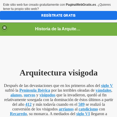
Este sitio web fue creado gratuitamente con
PaginaWebGratis.es
. ¿Quieres
tener tu propio sitio web?
REGÍSTRATE GRATIS
Historia de la Arquitectura
Arquitectura visigoda
Después de las devastaciones que en los primeros años del
siglo V
sufrió la
Península Ibérica
por las terribles oleadas de
vándalos
,
alanos
,
suevos
y
visigodos
que la invadieron, quedó al fin
relativamente sosegada con la dominación de éstos últimos a partir
del año
412
y más todavía cuando en el
589
se realizó la
conversión de los visigodos
arrianos
al
catolicismo
con
Recaredo
, su monarca. A mediados del
siglo VI
llegaron a