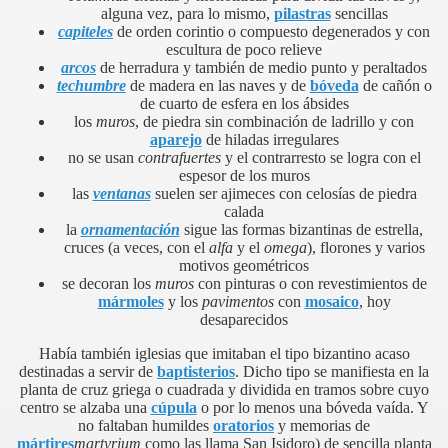
alguna vez, para lo mismo,
pilastras
sencillas
capiteles
de orden corintio o compuesto degenerados y con
escultura de poco relieve
arcos
de herradura y también de medio punto y peraltados
techumbre
de madera en las naves y de
bóveda
de cañón o
de cuarto de esfera en los ábsides
los
muros
, de piedra sin combinación de ladrillo y con
aparejo
de hiladas irregulares
no se usan
contrafuertes
y el contrarresto se logra con el
espesor de los muros
las
ventanas
suelen ser ajimeces con celosías de piedra
calada
la
ornamentación
sigue las formas bizantinas de estrella,
cruces (a veces, con el
alfa
y el
omega
), florones y varios
motivos geométricos
se decoran los
muros
con pinturas o con revestimientos de
mármoles
y los
pavimentos
con
mosaico
, hoy
desaparecidos
Había también iglesias que imitaban el tipo bizantino acaso
destinadas a servir de
baptisterios
. Dicho tipo se manifiesta en la
planta de cruz griega o cuadrada y dividida en tramos sobre cuyo
centro se alzaba una
cúpula
o por lo menos una bóveda vaída. Y
no faltaban humildes
oratorios
y memorias de
mártires
martyrium
como las llama San Isidoro) de sencilla planta