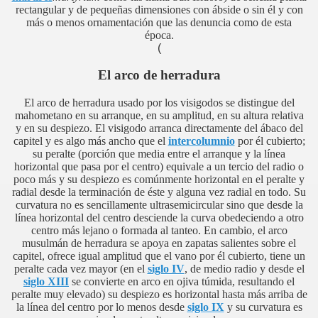
rectangular y de pequeñas dimensiones con ábside o sin él y con
más o menos ornamentación que las denuncia como de esta
época.
(
El arco de herradura
El arco de herradura usado por los visigodos se distingue del
mahometano en su arranque, en su amplitud, en su altura relativa
y en su despiezo. El visigodo arranca directamente del ábaco del
capitel y es algo más ancho que el
intercolumnio
por él cubierto;
su peralte (porción que media entre el arranque y la línea
horizontal que pasa por el centro) equivale a un tercio del radio o
poco más y su despiezo es comúnmente horizontal en el peralte y
radial desde la terminación de éste y alguna vez radial en todo. Su
curvatura no es sencillamente ultrasemicircular sino que desde la
línea horizontal del centro desciende la curva obedeciendo a otro
centro más lejano o formada al tanteo. En cambio, el arco
musulmán de herradura se apoya en zapatas salientes sobre el
capitel, ofrece igual amplitud que el vano por él cubierto, tiene un
peralte cada vez mayor (en el
siglo IV
, de medio radio y desde el
siglo XIII
se convierte en arco en ojiva túmida, resultando el
peralte muy elevado) su despiezo es horizontal hasta más arriba de
la línea del centro por lo menos desde
siglo IX
y su curvatura es