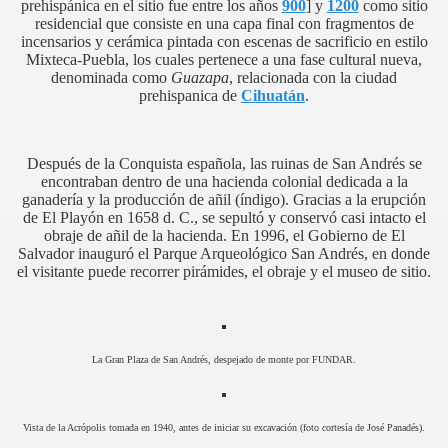
prehispánica en el sitio fue entre los años
900
] y
1200
como sitio
residencial que consiste en una capa final con fragmentos de
incensarios y cerámica pintada con escenas de sacrificio en estilo
Mixteca-Puebla, los cuales pertenece a una fase cultural nueva,
denominada como
Guazapa
, relacionada con la ciudad
prehispanica de
Cihuatán
.
Después de la Conquista española, las ruinas de San Andrés se
encontraban dentro de una hacienda colonial dedicada a la
ganadería y la producción de añil (índigo). Gracias a la erupción
de El Playón en 1658 d. C., se sepultó y conservó casi intacto el
obraje de añil de la hacienda. En 1996, el Gobierno de El
Salvador inauguró el Parque Arqueológico San Andrés, en donde
el visitante puede recorrer pirámides, el obraje y el museo de sitio.
La Gran Plaza de San Andrés, despejado de monte por FUNDAR.
Vista de la Acrópolis tomada en 1940, antes de iniciar su excavación (foto cortesía de José Panadés).