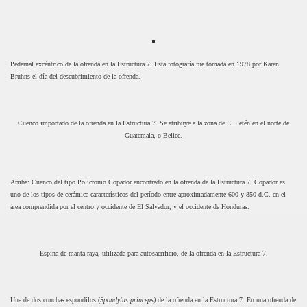
Pedernal excéntrico de la ofrenda en la Estructura 7. Esta fotografía fue tomada en 1978 por Karen
Bruhns el día del descubrimiento de la ofrenda.
Cuenco importado de la ofrenda en la Estructura 7. Se atribuye a la zona de El Petén en el norte de
Guatemala, o Belice.
Arriba: Cuenco del tipo Policromo Copador encontrado en la ofrenda de la Estructura 7. Copador es
uno de los tipos de cerámica característicos del período entre aproximadamente 600 y 850 d.C. en el
área comprendida por el centro y occidente de El Salvador, y el occidente de Honduras.
Espina de manta raya, utilizada para autosacrificio, de la ofrenda en la Estructura 7.
Una de dos conchas espóndilos (
Spondylus princeps)
de la ofrenda en la Estructura 7. En una ofrenda de