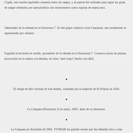
Copán, una concha espóndilo contenía restos de sangre, y al parecer fue utilizado para captar las gotas
de sangre obtenidas por autosacrificio con instrumentos como espinas de manta raya..
Sahumador de la ofrenda en la Estructura 7. Es del grupo cerámico local Guarumal, que usualmente es
representado por cántaros.
Figurilla local hecha en molde, procedente de la ofrenda en la Estructura 7. Conserva restos de pintura
poscocción en la orejera a la derecha, de color "azul maya" (hecho con añil).
El obraje de añil colonial de San Andrés, soterrado por la erupción de El Playón en 1658.
La Campana (Estructura 5) en mayo, 2005, antes de su desmonte.
La Campana en diciembre de 2005. FUNDAR ha quitado monte que iba dañando ésta y otras