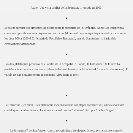
Abajo: Una vista similar de la Estructura 1 tomada en 2003.
Se puede apreciar dos cimientos de piedra sobre la superficie de la Acrópolis. Boggs los interpretaba
como vestigios de una casa pequeña con su cocina (el cimiento menor) que haya existido existió entre
los años 900 a 1200 d.C. (el período Posclásico Temprano), cuando San Andrés ya había sido
efectivamente abandonado.
Las dos plataformas pequeñas en el centro de la Acrópolis. Al fondo, la Estructura 3 (a la derecha,
parcialmente excavada y con una trinchera techada en frente) y la Estructura 4 (izquierda, sin excavar). El
volcán de San Salvador forma el horizonte (vista hacia el este).
La Estructura 7 en 1940. Esta plataforma escalonada tiene dos etapas constructivas, ambas revestidas
con bloques tallados de toba, localmente llamado como "talpetate" (foto por Stanley Boggs).
La Estructura 7 de San Andrés, con su revestimiento de bloques de toba (vista hacia el sureste).