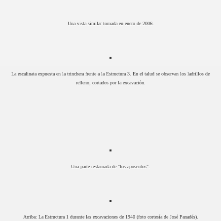
Una vista similar tomada en enero de 2006.
La escalinata expuesta en la trinchera frente a la Estructura 3. En el talud se observan los ladrillos de
relleno, cortados por la excavación.
Una parte restaurada de "los aposentos".
Arriba: La Estructura 1 durante las excavaciones de 1940 (foto cortesía de José Panadés).